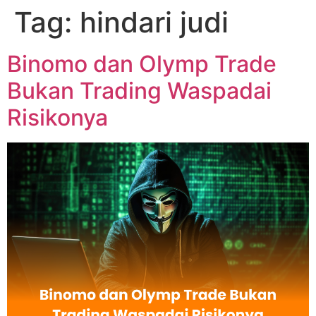
Tag:
hindari judi
Binomo dan Olymp Trade
Bukan Trading Waspadai
Risikonya