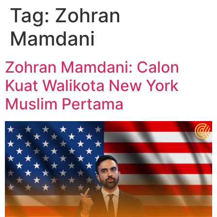
Tag:
Zohran
Mamdani
Zohran Mamdani: Calon
Kuat Walikota New York
Muslim Pertama