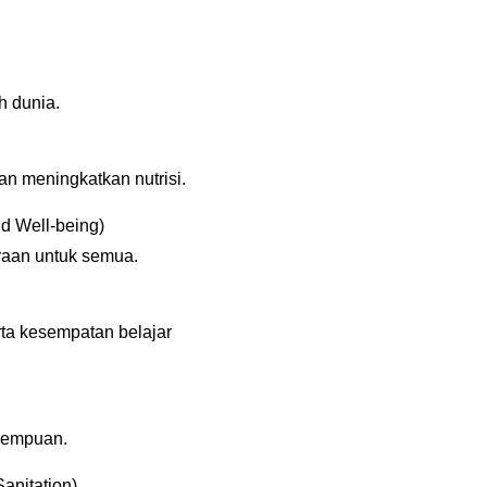
h dunia.
n meningkatkan nutrisi.
d Well-being)
aan untuk semua.
rta kesempatan belajar
rempuan.
anitation)