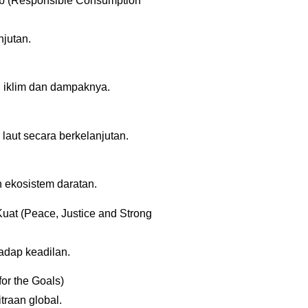
b (Responsible Consumption
jutan.
 iklim dan dampaknya.
aut secara berkelanjutan.
ekosistem daratan.
at (Peace, Justice and Strong
adap keadilan.
or the Goals)
raan global.