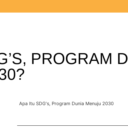
DG’S, PROGRAM 
30?