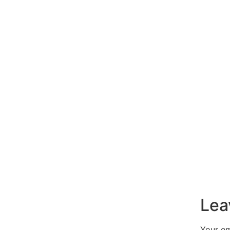
Lea
Your em