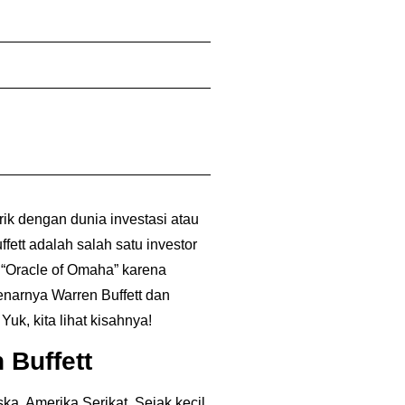
rik dengan dunia investasi atau
ffett adalah salah satu investor
i “Oracle of Omaha” karena
enarnya Warren Buffett dan
uk, kita lihat kisahnya!
 Buffett
ka, Amerika Serikat. Sejak kecil,