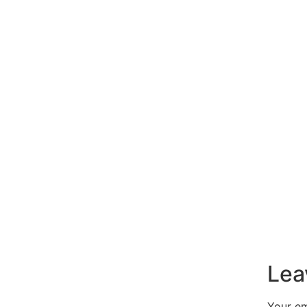
Lea
Your em