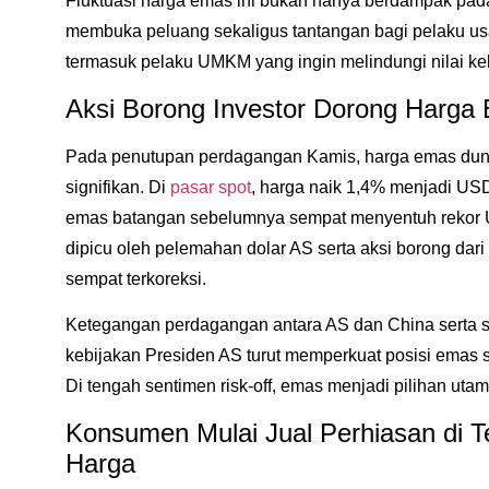
Fluktuasi harga emas ini bukan hanya berdampak pada 
membuka peluang sekaligus tantangan bagi pelaku usa
termasuk pelaku UMKM yang ingin melindungi nilai k
Aksi Borong Investor Dorong Harga
Pada penutupan perdagangan Kamis, harga emas dun
signifikan. Di
pasar spot
, harga naik 1,4% menjadi USD
emas batangan sebelumnya sempat menyentuh rekor U
dipicu oleh pelemahan dolar AS serta aksi borong dari
sempat terkoreksi.
Ketegangan perdagangan antara AS dan China serta sin
kebijakan Presiden AS turut memperkuat posisi emas se
Di tengah sentimen risk-off, emas menjadi pilihan ut
Konsumen Mulai Jual Perhiasan di 
Harga