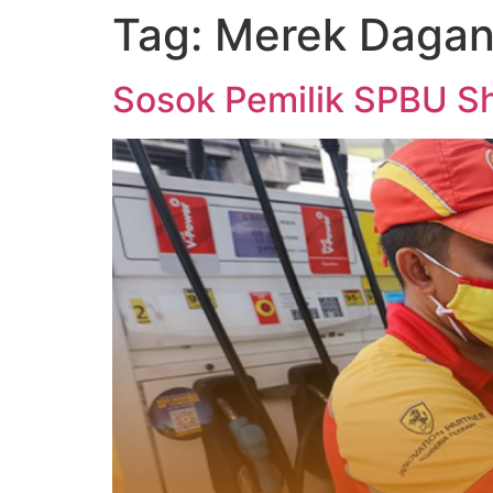
Tag:
Merek Daga
Sosok Pemilik SPBU She