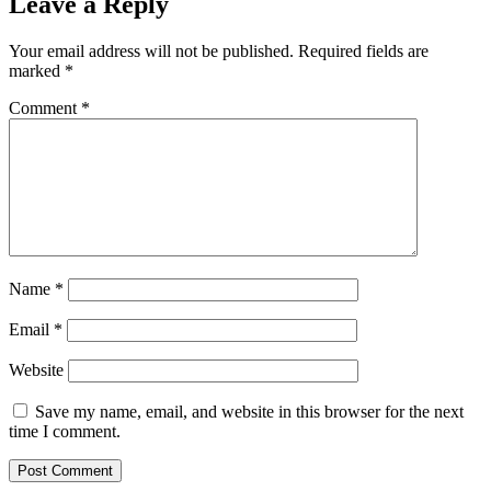
Leave a Reply
Your email address will not be published.
Required fields are
marked
*
Comment
*
Name
*
Email
*
Website
Save my name, email, and website in this browser for the next
time I comment.