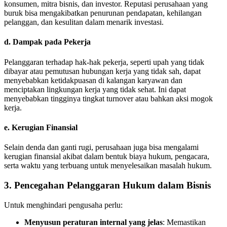
konsumen, mitra bisnis, dan investor. Reputasi perusahaan yang
buruk bisa mengakibatkan penurunan pendapatan, kehilangan
pelanggan, dan kesulitan dalam menarik investasi.
d. Dampak pada Pekerja
Pelanggaran terhadap hak-hak pekerja, seperti upah yang tidak
dibayar atau pemutusan hubungan kerja yang tidak sah, dapat
menyebabkan ketidakpuasan di kalangan karyawan dan
menciptakan lingkungan kerja yang tidak sehat. Ini dapat
menyebabkan tingginya tingkat turnover atau bahkan aksi mogok
kerja.
e. Kerugian Finansial
Selain denda dan ganti rugi, perusahaan juga bisa mengalami
kerugian finansial akibat dalam bentuk biaya hukum, pengacara,
serta waktu yang terbuang untuk menyelesaikan masalah hukum.
3. Pencegahan Pelanggaran Hukum dalam Bisnis
Untuk menghindari pengusaha perlu:
Menyusun peraturan internal yang jelas
: Memastikan