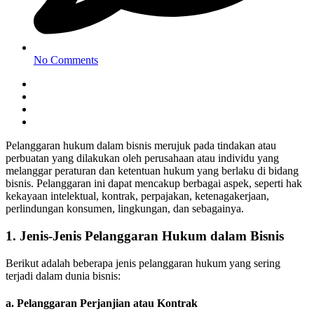
No Comments
Pelanggaran hukum dalam bisnis merujuk pada tindakan atau
perbuatan yang dilakukan oleh perusahaan atau individu yang
melanggar peraturan dan ketentuan hukum yang berlaku di bidang
bisnis. Pelanggaran ini dapat mencakup berbagai aspek, seperti hak
kekayaan intelektual, kontrak, perpajakan, ketenagakerjaan,
perlindungan konsumen, lingkungan, dan sebagainya.
1. Jenis-Jenis Pelanggaran Hukum dalam Bisnis
Berikut adalah beberapa jenis pelanggaran hukum yang sering
terjadi dalam dunia bisnis:
a. Pelanggaran Perjanjian atau Kontrak