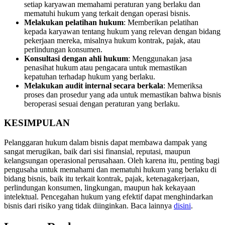
setiap karyawan memahami peraturan yang berlaku dan
mematuhi hukum yang terkait dengan operasi bisnis.
Melakukan pelatihan hukum
: Memberikan pelatihan
kepada karyawan tentang hukum yang relevan dengan bidang
pekerjaan mereka, misalnya hukum kontrak, pajak, atau
perlindungan konsumen.
Konsultasi dengan ahli hukum
: Menggunakan jasa
penasihat hukum atau pengacara untuk memastikan
kepatuhan terhadap hukum yang berlaku.
Melakukan audit internal secara berkala
: Memeriksa
proses dan prosedur yang ada untuk memastikan bahwa bisnis
beroperasi sesuai dengan peraturan yang berlaku.
KESIMPULAN
Pelanggaran hukum dalam bisnis dapat membawa dampak yang
sangat merugikan, baik dari sisi finansial, reputasi, maupun
kelangsungan operasional perusahaan. Oleh karena itu, penting bagi
pengusaha untuk memahami dan mematuhi hukum yang berlaku di
bidang bisnis, baik itu terkait kontrak, pajak, ketenagakerjaan,
perlindungan konsumen, lingkungan, maupun hak kekayaan
intelektual. Pencegahan hukum yang efektif dapat menghindarkan
bisnis dari risiko yang tidak diinginkan. Baca lainnya
disini
.