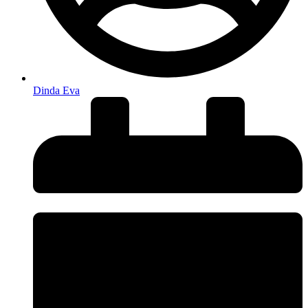
Dinda Eva