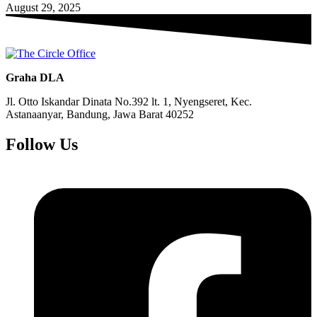
August 29, 2025
Graha DLA
Jl. Otto Iskandar Dinata No.392 lt. 1, Nyengseret, Kec.
Astanaanyar, Bandung, Jawa Barat 40252
Follow Us